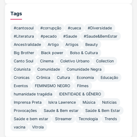
Tags
#cantosoul
#corrupção
#cueca
#Diversidade
#Literatura
#pecado
#Saude
#Saude&BemEstar
Ancestralidade
Artigo
Artigos
Beauty
Big Brother
Black power
Bolso & Cultura
Canto Soul
Cinema
Coletivo Urbano
Collection
Colunista
Comunidade
Comunidade Negra
Cronicas
Crônica
Cultura
Economia
Educação
Eventos
FEMINISMO NEGRO
Filmes
humanidade tragédia
IDENTIDADE & GÊNERO
Imprensa Preta
Iskra Lawrence
Música
Noticias
Provocações
Saude & Bem estar
Saúde & Bem Estar
Saúde e bem estar
Streamer
Tecnologia
Trends
vacina
Vitrola