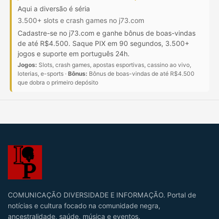
Aqui a diversão é séria
3.500+ slots e crash games no j73.com
Cadastre-se no j73.com e ganhe bônus de boas-vindas
de até R$4.500. Saque PIX em 90 segundos, 3.500+
jogos e suporte em português 24h.
Jogos:
Slots, crash games, apostas esportivas, cassino ao vivo,
loterias, e-sports ·
Bônus:
Bônus de boas-vindas de até R$4.500
que dobra o primeiro depósito
COMUNICAÇÃO DIVERSIDADE E INFORMAÇÃO. Portal de
notícias e cultura focado na comunidade negra,
ancestralidade, saúde, música e eventos.