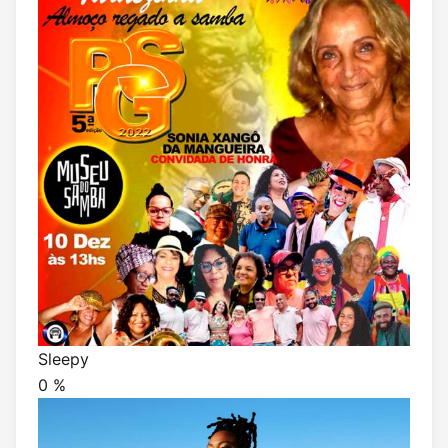
Sleepy
0
%