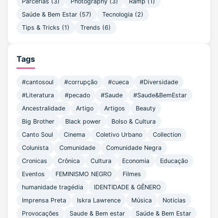
Parcerias
(3)
Photography
(3)
Ramp
(1)
Saúde & Bem Estar
(57)
Tecnologia
(2)
Tips & Tricks
(1)
Trends
(6)
Tags
#cantosoul
#corrupção
#cueca
#Diversidade
#Literatura
#pecado
#Saude
#Saude&BemEstar
Ancestralidade
Artigo
Artigos
Beauty
Big Brother
Black power
Bolso & Cultura
Canto Soul
Cinema
Coletivo Urbano
Collection
Colunista
Comunidade
Comunidade Negra
Cronicas
Crônica
Cultura
Economia
Educação
Eventos
FEMINISMO NEGRO
Filmes
humanidade tragédia
IDENTIDADE & GÊNERO
Imprensa Preta
Iskra Lawrence
Música
Noticias
Provocações
Saude & Bem estar
Saúde & Bem Estar