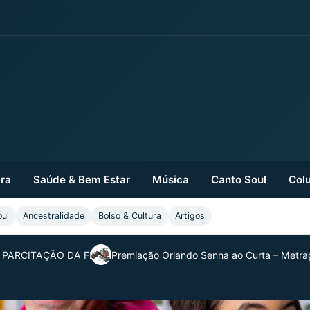
ra
Saúde & Bem Estar
Música
Canto Soul
Colu
oul
Ancestralidade
Bolso & Cultura
Artigos
 PARCITAÇÃO DA FILHA
Premiação Orlando Senna ao Curta – Metrag