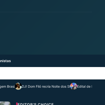
nistas
em Brasileiro.
DJ! Dom Filó recria Noite dos Shafts
Edital de Premiaç
EDITOR'S CHOICE