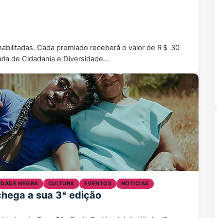
 inabilitadas. Cada premiado receberá o valor de R＄ 30
taria de Cidadania e Diversidade…
DADE NEGRA
CULTURA
EVENTOS
NOTICIAS
hega a sua 3ª edição