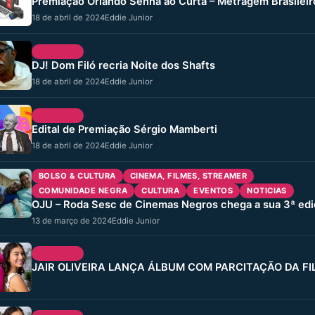
Premiação Orlando Senna ao Curta – Metragem Brasileir
18 de abril de 2024
Eddie Junior
CULTURA
DJ! Dom Filó recria Noite dos Shafts
18 de abril de 2024
Eddie Junior
CULTURA
Edital de Premiação Sérgio Mamberti
18 de abril de 2024
Eddie Junior
BOLSO & CULTURA
CINEMA, FILMES, STREAMER
COMUNIDADE NEGRA
CULTURA
EVENTOS
NOTICIAS
OJU – Roda Sesc de Cinemas Negros chega a sua 3ª ed
13 de março de 2024
Eddie Junior
CULTURA
JAIR OLIVEIRA LANÇA ÁLBUM COM PARCITAÇÃO DA FI