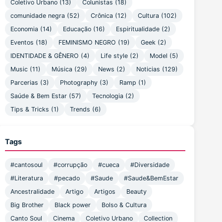
Coletivo Urbano
(13)
Colunistas
(18)
comunidade negra
(52)
Crônica
(12)
Cultura
(102)
Economia
(14)
Educação
(16)
Espiritualidade
(2)
Eventos
(18)
FEMINISMO NEGRO
(19)
Geek
(2)
IDENTIDADE & GÊNERO
(4)
Life style
(2)
Model
(5)
Music
(11)
Música
(29)
News
(2)
Noticias
(129)
Parcerias
(3)
Photography
(3)
Ramp
(1)
Saúde & Bem Estar
(57)
Tecnologia
(2)
Tips & Tricks
(1)
Trends
(6)
Tags
#cantosoul
#corrupção
#cueca
#Diversidade
#Literatura
#pecado
#Saude
#Saude&BemEstar
Ancestralidade
Artigo
Artigos
Beauty
Big Brother
Black power
Bolso & Cultura
Canto Soul
Cinema
Coletivo Urbano
Collection