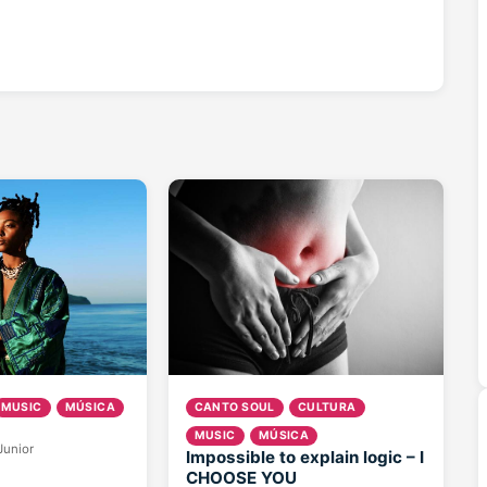
MUSIC
MÚSICA
CANTO SOUL
CULTURA
MUSIC
MÚSICA
Junior
Impossible to explain logic – I
CHOOSE YOU