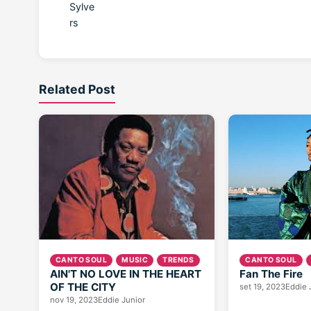
Sylve
rs
Related Post
CANTO SOUL
MUSIC
TRENDS
CANTO SOUL
AIN'T NO LOVE IN THE HEART
Fan The Fire
OF THE CITY
set 19, 2023
Eddie 
nov 19, 2023
Eddie Junior