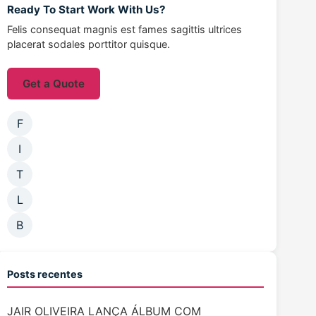
Ready To Start Work With Us?
Felis consequat magnis est fames sagittis ultrices
placerat sodales porttitor quisque.
Get a Quote
F
I
T
L
B
Posts recentes
JAIR OLIVEIRA LANÇA ÁLBUM COM