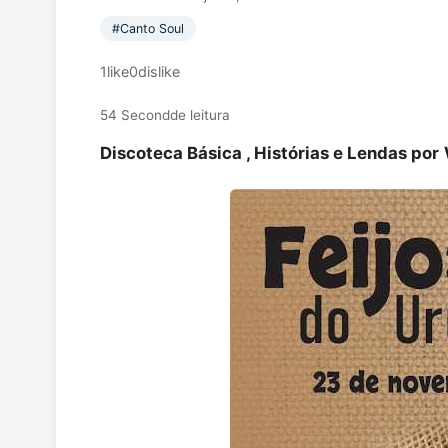
#Canto Soul
1
like
0
dislike
54 Second
de leitura
Discoteca Básica , Histórias e Lendas por