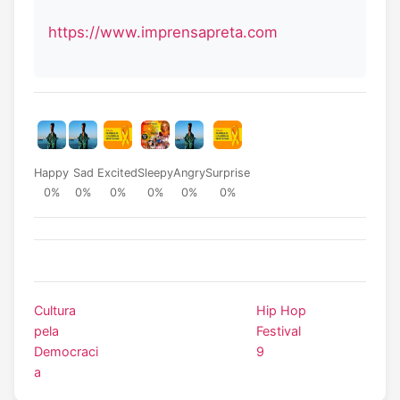
https://www.imprensapreta.com
Happy
Sad
Excited
Sleepy
Angry
Surprise
0%
0%
0%
0%
0%
0%
Cultura
Hip Hop
pela
Festival
Democraci
9
a