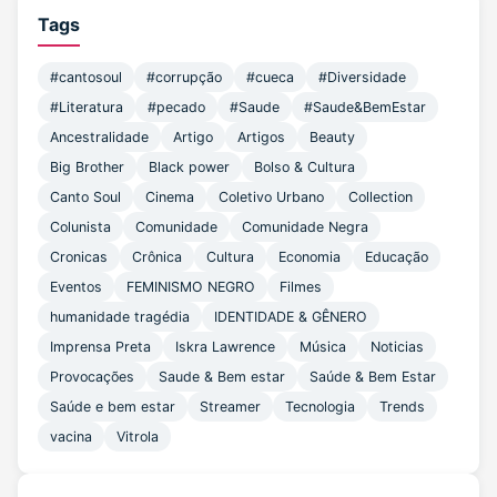
Tags
#cantosoul
#corrupção
#cueca
#Diversidade
#Literatura
#pecado
#Saude
#Saude&BemEstar
Ancestralidade
Artigo
Artigos
Beauty
Big Brother
Black power
Bolso & Cultura
Canto Soul
Cinema
Coletivo Urbano
Collection
Colunista
Comunidade
Comunidade Negra
Cronicas
Crônica
Cultura
Economia
Educação
Eventos
FEMINISMO NEGRO
Filmes
humanidade tragédia
IDENTIDADE & GÊNERO
Imprensa Preta
Iskra Lawrence
Música
Noticias
Provocações
Saude & Bem estar
Saúde & Bem Estar
Saúde e bem estar
Streamer
Tecnologia
Trends
vacina
Vitrola