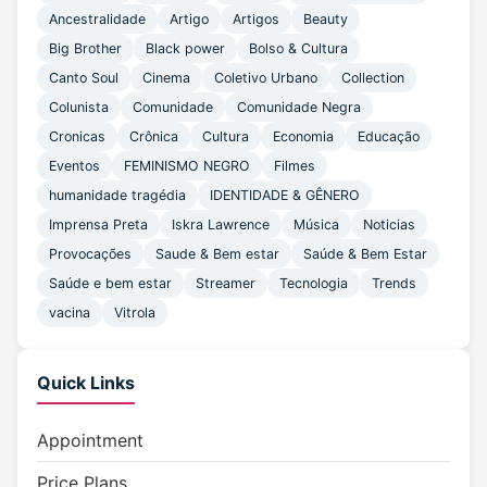
Ancestralidade
Artigo
Artigos
Beauty
Big Brother
Black power
Bolso & Cultura
Canto Soul
Cinema
Coletivo Urbano
Collection
Colunista
Comunidade
Comunidade Negra
Cronicas
Crônica
Cultura
Economia
Educação
Eventos
FEMINISMO NEGRO
Filmes
humanidade tragédia
IDENTIDADE & GÊNERO
Imprensa Preta
Iskra Lawrence
Música
Noticias
Provocações
Saude & Bem estar
Saúde & Bem Estar
Saúde e bem estar
Streamer
Tecnologia
Trends
vacina
Vitrola
Quick Links
Appointment
Price Plans