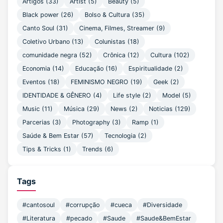
Artigos
(33)
Artist
(5)
Beauty
(5)
Black power
(26)
Bolso & Cultura
(35)
Canto Soul
(31)
Cinema, Filmes, Streamer
(9)
Coletivo Urbano
(13)
Colunistas
(18)
comunidade negra
(52)
Crônica
(12)
Cultura
(102)
Economia
(14)
Educação
(16)
Espiritualidade
(2)
Eventos
(18)
FEMINISMO NEGRO
(19)
Geek
(2)
IDENTIDADE & GÊNERO
(4)
Life style
(2)
Model
(5)
Music
(11)
Música
(29)
News
(2)
Noticias
(129)
Parcerias
(3)
Photography
(3)
Ramp
(1)
Saúde & Bem Estar
(57)
Tecnologia
(2)
Tips & Tricks
(1)
Trends
(6)
Tags
#cantosoul
#corrupção
#cueca
#Diversidade
#Literatura
#pecado
#Saude
#Saude&BemEstar