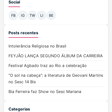
outubro 2021
(4)
Social
setembro 2021
(11)
FB
IG
TW
LI
BE
agosto 2021
(6)
julho 2021
(10)
Posts recentes
maio 2021
(6)
abril 2021
(9)
Intolerância Religiosa no Brasil
março 2021
(11)
FEYJÃO LANÇA SEGUNDO ÁLBUM DA CARREIRA
fevereiro 2021
(6)
Festival Agbado traz ao Rio a celebração
dezembro 2020
(3)
"O sol na cabeça": a literatura de Geovani Martins
novembro 2020
(6)
no Sesc 14 Bis
outubro 2020
(8)
Bia Ferreira faz Show no Sesc Mariana
setembro 2020
(6)
agosto 2020
(5)
Categorias
julho 2020
(18)