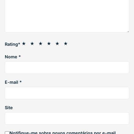
★
★
★
★
★
★
Rating
*
Nome
*
E-mail
*
Site
Notifique-me sobre novos comentários por e-mail.