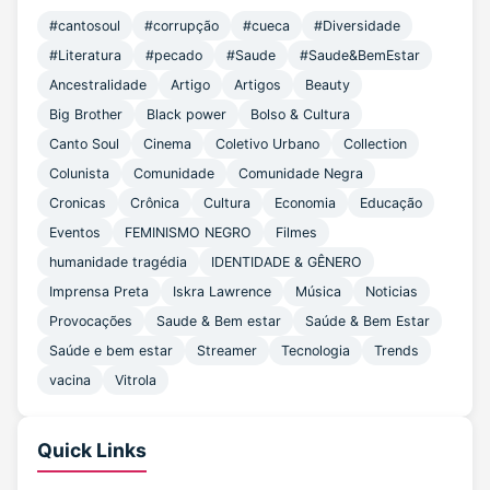
#cantosoul
#corrupção
#cueca
#Diversidade
março 2018
(10)
#Literatura
#pecado
#Saude
#Saude&BemEstar
Ancestralidade
Artigo
Artigos
Beauty
Big Brother
Black power
Bolso & Cultura
Canto Soul
Cinema
Coletivo Urbano
Collection
Colunista
Comunidade
Comunidade Negra
Cronicas
Crônica
Cultura
Economia
Educação
Eventos
FEMINISMO NEGRO
Filmes
humanidade tragédia
IDENTIDADE & GÊNERO
Imprensa Preta
Iskra Lawrence
Música
Noticias
Provocações
Saude & Bem estar
Saúde & Bem Estar
Saúde e bem estar
Streamer
Tecnologia
Trends
vacina
Vitrola
Quick Links