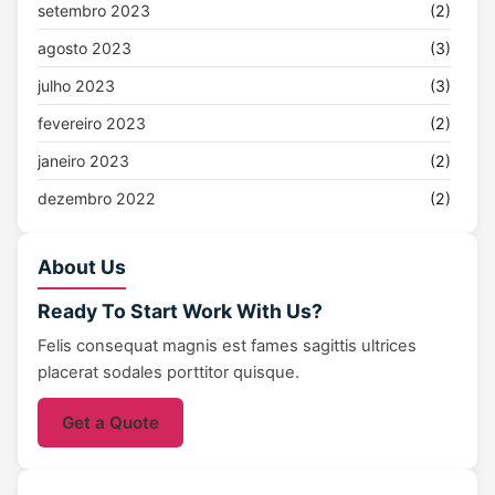
setembro 2023
(2)
agosto 2023
(3)
julho 2023
(3)
fevereiro 2023
(2)
janeiro 2023
(2)
dezembro 2022
(2)
novembro 2022
(17)
About Us
outubro 2022
(9)
Ready To Start
Work With Us?
agosto 2022
(1)
Felis consequat magnis est fames sagittis ultrices
julho 2022
(6)
placerat sodales porttitor quisque.
janeiro 2022
(2)
Get a Quote
dezembro 2021
(2)
novembro 2021
(10)