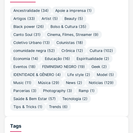
junho 2020
(3)
Ancestralidade (34)
Apoie a imprensa (1)
Artigos (33)
Artist (5)
Beauty (5)
maio 2020
(13)
Black power (26)
Bolso & Cultura (35)
abril 2020
(18)
Canto Soul (31)
Cinema, Filmes, Streamer (9)
março 2020
(15)
Coletivo Urbano (13)
Colunistas (18)
fevereiro 2020
(4)
comunidade negra (52)
Crônica (12)
Cultura (102)
Economia (14)
Educação (16)
Espiritualidade (2)
janeiro 2020
(2)
Eventos (18)
FEMINISMO NEGRO (19)
Geek (2)
dezembro 2019
(5)
IDENTIDADE & GÊNERO (4)
Life style (2)
Model (5)
novembro 2019
(12)
Music (11)
Música (29)
News (2)
Noticias (129)
outubro 2019
(7)
Parcerias (3)
Photography (3)
Ramp (1)
Saúde & Bem Estar (57)
Tecnologia (2)
setembro 2019
(2)
Tips & Tricks (1)
Trends (6)
agosto 2019
(5)
julho 2019
(15)
Tags
junho 2019
(4)