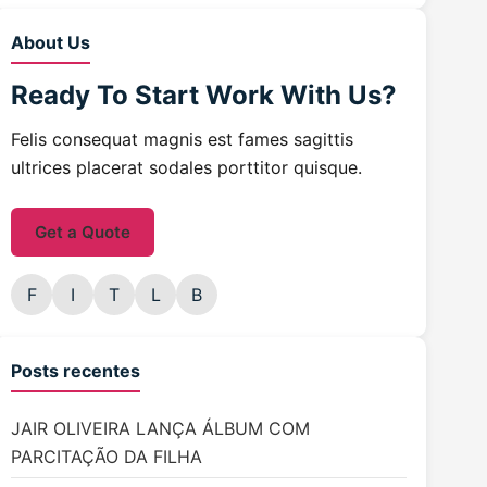
About Us
Ready To Start
Work With Us?
Felis consequat magnis est fames sagittis
ultrices placerat sodales porttitor quisque.
Get a Quote
F
I
T
L
B
Posts recentes
JAIR OLIVEIRA LANÇA ÁLBUM COM
PARCITAÇÃO DA FILHA