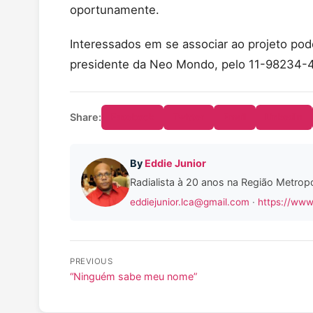
oportunamente.
Interessados em se associar ao projeto p
presidente da Neo Mondo, pelo 11-98234-
Share:
Facebook
Twitter
Email
LinkedIn
By
Eddie Junior
Radialista à 20 anos na Região Metropo
eddiejunior.lca@gmail.com
·
https://www
PREVIOUS
“Ninguém sabe meu nome”