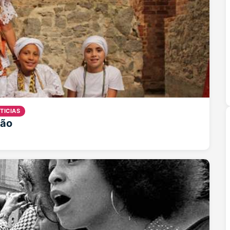
TICIAS
ção