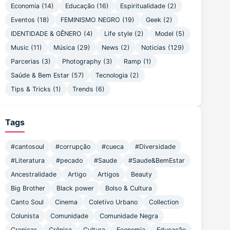
Economia (14)
Educação (16)
Espiritualidade (2)
Eventos (18)
FEMINISMO NEGRO (19)
Geek (2)
IDENTIDADE & GÊNERO (4)
Life style (2)
Model (5)
Music (11)
Música (29)
News (2)
Noticias (129)
Parcerias (3)
Photography (3)
Ramp (1)
Saúde & Bem Estar (57)
Tecnologia (2)
Tips & Tricks (1)
Trends (6)
Tags
#cantosoul
#corrupção
#cueca
#Diversidade
#Literatura
#pecado
#Saude
#Saude&BemEstar
Ancestralidade
Artigo
Artigos
Beauty
Big Brother
Black power
Bolso & Cultura
Canto Soul
Cinema
Coletivo Urbano
Collection
Colunista
Comunidade
Comunidade Negra
Cronicas
Crônica
Cultura
Economia
Educação