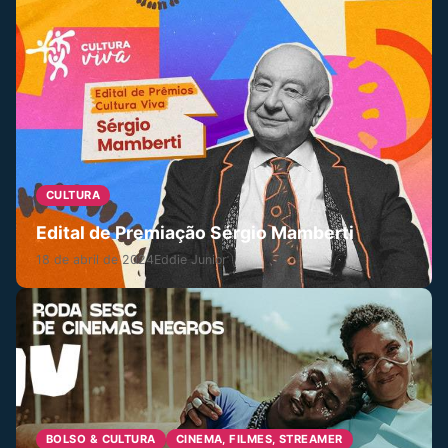
CULTURA
Edital de Premiação Sérgio Mamberti
18 de abril de 2024
Eddie Junior
BOLSO & CULTURA
CINEMA, FILMES, STREAMER