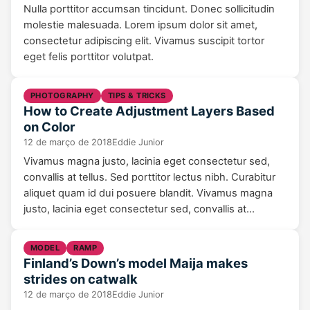
Nulla porttitor accumsan tincidunt. Donec sollicitudin
molestie malesuada. Lorem ipsum dolor sit amet,
consectetur adipiscing elit. Vivamus suscipit tortor
eget felis porttitor volutpat.
PHOTOGRAPHY
TIPS & TRICKS
How to Create Adjustment Layers Based
on Color
12 de março de 2018
Eddie Junior
Vivamus magna justo, lacinia eget consectetur sed,
convallis at tellus. Sed porttitor lectus nibh. Curabitur
aliquet quam id dui posuere blandit. Vivamus magna
justo, lacinia eget consectetur sed, convallis at…
MODEL
RAMP
Finland’s Down’s model Maija makes
strides on catwalk
12 de março de 2018
Eddie Junior