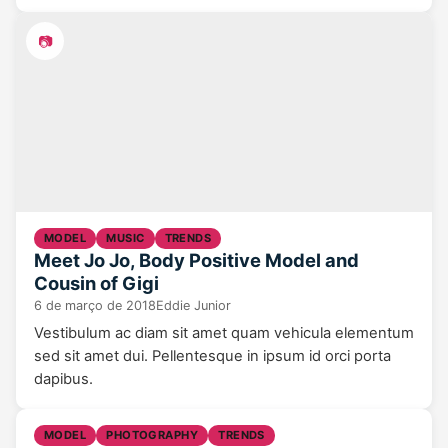
📷
MODEL
MUSIC
TRENDS
Meet Jo Jo, Body Positive Model and
Cousin of Gigi
6 de março de 2018
Eddie Junior
Vestibulum ac diam sit amet quam vehicula elementum
sed sit amet dui. Pellentesque in ipsum id orci porta
dapibus.
MODEL
PHOTOGRAPHY
TRENDS