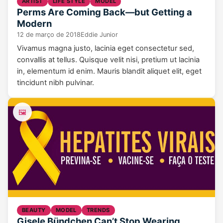
ARTIST
LIFE STYLE
MODEL
Perms Are Coming Back—but Getting a
Modern
12 de março de 2018
Eddie Junior
Vivamus magna justo, lacinia eget consectetur sed,
convallis at tellus. Quisque velit nisi, pretium ut lacinia
in, elementum id enim. Mauris blandit aliquet elit, eget
tincidunt nibh pulvinar.
🖼️
BEAUTY
MODEL
TRENDS
Gisele Bündchen Can’t Stop Wearing