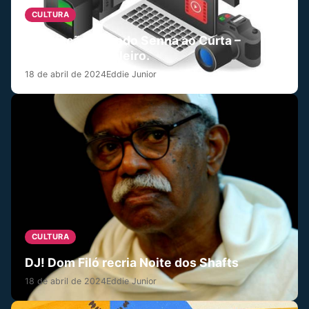
CULTURA
Premiação Orlando Senna ao Curta –
Metragem Brasileiro.
18 de abril de 2024
Eddie Junior
CULTURA
DJ! Dom Filó recria Noite dos Shafts
18 de abril de 2024
Eddie Junior