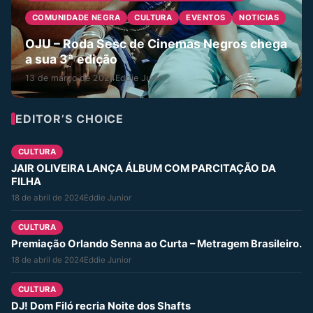
COMUNIDADE NEGRA
CULTURA
EVENTOS
NOTICIAS
OJU – Roda Sesc de Cinemas Negros chega
a sua 3ª edição
13 de março de 2024
Eddie Junior
EDITOR’S CHOICE
CULTURA
JAIR OLIVEIRA LANÇA ÁLBUM COM PARCITAÇÃO DA
FILHA
18 de abril de 2024
Eddie Junior
CULTURA
Premiação Orlando Senna ao Curta – Metragem Brasileiro.
18 de abril de 2024
Eddie Junior
CULTURA
DJ! Dom Filó recria Noite dos Shafts