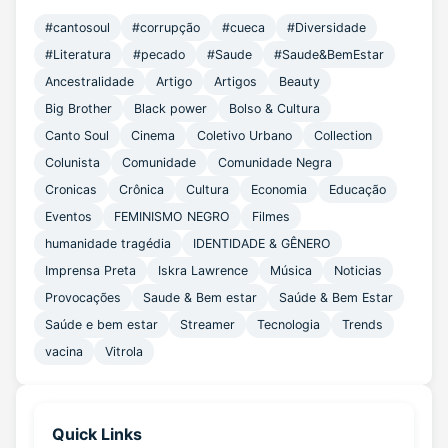
#cantosoul
#corrupção
#cueca
#Diversidade
#Literatura
#pecado
#Saude
#Saude&BemEstar
Ancestralidade
Artigo
Artigos
Beauty
Big Brother
Black power
Bolso & Cultura
Canto Soul
Cinema
Coletivo Urbano
Collection
Colunista
Comunidade
Comunidade Negra
Cronicas
Crônica
Cultura
Economia
Educação
Eventos
FEMINISMO NEGRO
Filmes
humanidade tragédia
IDENTIDADE & GÊNERO
Imprensa Preta
Iskra Lawrence
Música
Noticias
Provocações
Saude & Bem estar
Saúde & Bem Estar
Saúde e bem estar
Streamer
Tecnologia
Trends
vacina
Vitrola
Quick Links