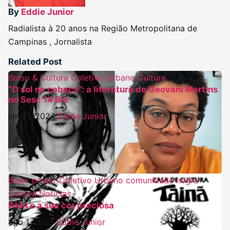
By
Eddie Junior
Radialista à 20 anos na Região Metropolitana de
Campinas , Jornalista
Related Post
Bolso & Cultura
Coletivo Urbano
Cultura
“O sol na cabeça”: a literatura de Geovani Martins
no Sesc 14 Bis
jan 21, 2024
Eddie Junior
Black power
Coletivo Urbano
comunidade negra
Cultura
Noticias
Akin e a sua cor preciosa
ago 1, 2023
Eddie Junior