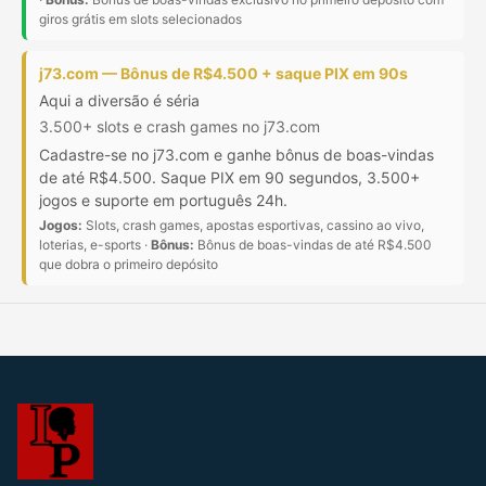
giros grátis em slots selecionados
j73.com — Bônus de R$4.500 + saque PIX em 90s
Aqui a diversão é séria
3.500+ slots e crash games no j73.com
Cadastre-se no j73.com e ganhe bônus de boas-vindas
de até R$4.500. Saque PIX em 90 segundos, 3.500+
jogos e suporte em português 24h.
Jogos:
Slots, crash games, apostas esportivas, cassino ao vivo,
loterias, e-sports ·
Bônus:
Bônus de boas-vindas de até R$4.500
que dobra o primeiro depósito