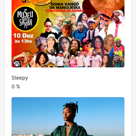
Sleepy
0
%