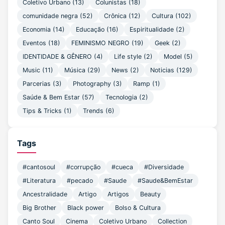
Coletivo Urbano
(13)
Colunistas
(18)
comunidade negra
(52)
Crônica
(12)
Cultura
(102)
Economia
(14)
Educação
(16)
Espiritualidade
(2)
Eventos
(18)
FEMINISMO NEGRO
(19)
Geek
(2)
IDENTIDADE & GÊNERO
(4)
Life style
(2)
Model
(5)
Music
(11)
Música
(29)
News
(2)
Noticias
(129)
Parcerias
(3)
Photography
(3)
Ramp
(1)
Saúde & Bem Estar
(57)
Tecnologia
(2)
Tips & Tricks
(1)
Trends
(6)
Tags
#cantosoul
#corrupção
#cueca
#Diversidade
#Literatura
#pecado
#Saude
#Saude&BemEstar
Ancestralidade
Artigo
Artigos
Beauty
Big Brother
Black power
Bolso & Cultura
Canto Soul
Cinema
Coletivo Urbano
Collection