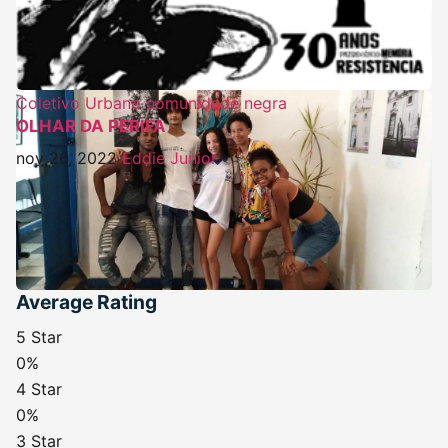
Coletivo Urbano
comunidade negra
OLHAR DA PERIFA
nov 26, 2022
Eddie Junior
Average Rating
5 Star
0%
4 Star
0%
3 Star