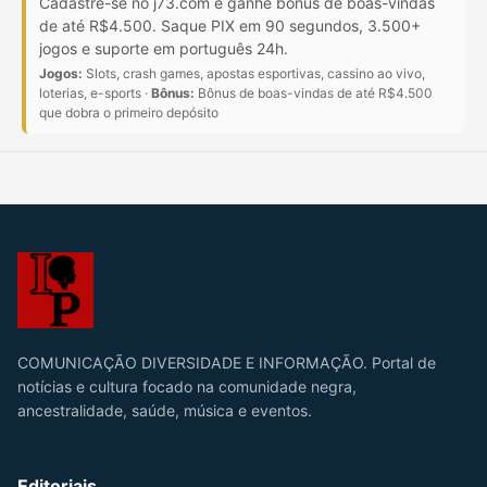
Cadastre-se no j73.com e ganhe bônus de boas-vindas
de até R$4.500. Saque PIX em 90 segundos, 3.500+
jogos e suporte em português 24h.
Jogos:
Slots, crash games, apostas esportivas, cassino ao vivo,
loterias, e-sports ·
Bônus:
Bônus de boas-vindas de até R$4.500
que dobra o primeiro depósito
COMUNICAÇÃO DIVERSIDADE E INFORMAÇÃO. Portal de
notícias e cultura focado na comunidade negra,
ancestralidade, saúde, música e eventos.
Editoriais