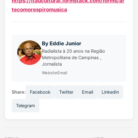
https://itaucultural.formstack.com/forms/ar
tecomorespiromusica
By
Eddie Junior
Radialista à 20 anos na Região
Metropolitana de Campinas ,
Jornalista
Website
Email
Share:
Facebook
Twitter
Email
LinkedIn
Telegram