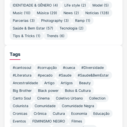
IDENTIDADE & GÊNERO
(4)
Life style
(2)
Model
(5)
Music
(10)
Música
(29)
News
(2)
Noticias
(128)
Parcerias
(3)
Photography
(3)
Ramp
(1)
Saúde & Bem Estar
(57)
Tecnologia
(2)
Tips & Tricks
(1)
Trends
(6)
Tags
#cantosoul
#corrupção
#cueca
#Diversidade
#Literatura
#pecado
#Saude
#Saude&BemEstar
Ancestralidade
Artigo
Artigos
Beauty
Big Brother
Black power
Bolso & Cultura
Canto Soul
Cinema
Coletivo Urbano
Collection
Colunista
Comunidade
Comunidade Negra
Cronicas
Crônica
Cultura
Economia
Educação
Eventos
FEMINISMO NEGRO
Filmes