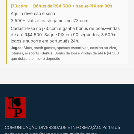
j73.com — Bônus de R$4.500 + saque PIX em 90s
Aqui a diversão é séria
3.500+ slots e crash games no j73.com
Cadastre-se no j73.com e ganhe bônus de boas-vindas
de até R$4.500. Saque PIX em 90 segundos, 3.500+
jogos e suporte em português 24h.
Jogos:
Slots, crash games, apostas esportivas, cassino ao vivo,
loterias, e-sports ·
Bônus:
Bônus de boas-vindas de até R$4.500
que dobra o primeiro depósito
COMUNICAÇÃO DIVERSIDADE E INFORMAÇÃO. Portal de
notícias e cultura focado na comunidade negra,