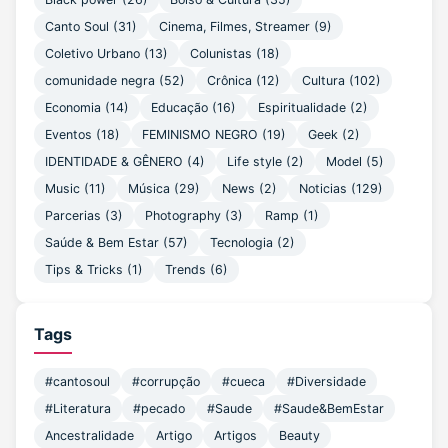
Canto Soul
(31)
Cinema, Filmes, Streamer
(9)
Coletivo Urbano
(13)
Colunistas
(18)
comunidade negra
(52)
Crônica
(12)
Cultura
(102)
Economia
(14)
Educação
(16)
Espiritualidade
(2)
Eventos
(18)
FEMINISMO NEGRO
(19)
Geek
(2)
IDENTIDADE & GÊNERO
(4)
Life style
(2)
Model
(5)
Music
(11)
Música
(29)
News
(2)
Noticias
(129)
Parcerias
(3)
Photography
(3)
Ramp
(1)
Saúde & Bem Estar
(57)
Tecnologia
(2)
Tips & Tricks
(1)
Trends
(6)
Tags
#cantosoul
#corrupção
#cueca
#Diversidade
#Literatura
#pecado
#Saude
#Saude&BemEstar
Ancestralidade
Artigo
Artigos
Beauty