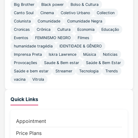
Big Brother
Black power
Bolso & Cultura
Canto Soul
Cinema
Coletivo Urbano
Collection
Colunista
Comunidade
Comunidade Negra
Cronicas
Crônica
Cultura
Economia
Educação
Eventos
FEMINISMO NEGRO
Filmes
humanidade tragédia
IDENTIDADE & GÊNERO
Imprensa Preta
Iskra Lawrence
Música
Noticias
Provocações
Saude & Bem estar
Saúde & Bem Estar
Saúde e bem estar
Streamer
Tecnologia
Trends
vacina
Vitrola
Quick Links
Appointment
Price Plans