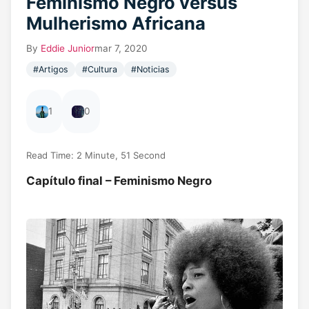
Feminismo Negro versus
Mulherismo Africana
By
Eddie Junior
mar 7, 2020
#Artigos
#Cultura
#Noticias
1
0
Read Time: 2 Minute, 51 Second
Capítulo final – Feminismo Negro