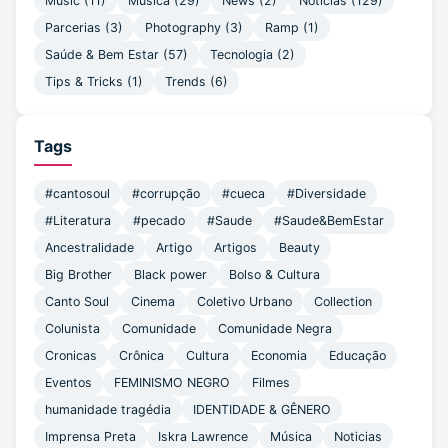
Music (11)
Música (29)
News (2)
Noticias (129)
Parcerias (3)
Photography (3)
Ramp (1)
Saúde & Bem Estar (57)
Tecnologia (2)
Tips & Tricks (1)
Trends (6)
Tags
#cantosoul
#corrupção
#cueca
#Diversidade
#Literatura
#pecado
#Saude
#Saude&BemEstar
Ancestralidade
Artigo
Artigos
Beauty
Big Brother
Black power
Bolso & Cultura
Canto Soul
Cinema
Coletivo Urbano
Collection
Colunista
Comunidade
Comunidade Negra
Cronicas
Crônica
Cultura
Economia
Educação
Eventos
FEMINISMO NEGRO
Filmes
humanidade tragédia
IDENTIDADE & GÊNERO
Imprensa Preta
Iskra Lawrence
Música
Noticias