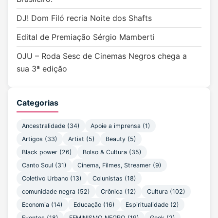
DJ! Dom Filó recria Noite dos Shafts
Edital de Premiação Sérgio Mamberti
OJU – Roda Sesc de Cinemas Negros chega a
sua 3ª edição
Categorias
Ancestralidade
(34)
Apoie a imprensa
(1)
Artigos
(33)
Artist
(5)
Beauty
(5)
Black power
(26)
Bolso & Cultura
(35)
Canto Soul
(31)
Cinema, Filmes, Streamer
(9)
Coletivo Urbano
(13)
Colunistas
(18)
comunidade negra
(52)
Crônica
(12)
Cultura
(102)
Economia
(14)
Educação
(16)
Espiritualidade
(2)
Eventos
(18)
FEMINISMO NEGRO
(19)
Geek
(2)