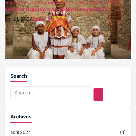
Ancestralidade
comunidade negra
Cultura
Noticias
Festival Agbado traz ao Rio a celebração
jan 21, 2024
Eddie Junior
Search
Archives
abril 2024
(4)