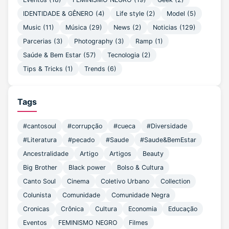
IDENTIDADE & GÊNERO
(4)
Life style
(2)
Model
(5)
Music
(11)
Música
(29)
News
(2)
Noticias
(129)
Parcerias
(3)
Photography
(3)
Ramp
(1)
Saúde & Bem Estar
(57)
Tecnologia
(2)
Tips & Tricks
(1)
Trends
(6)
Tags
#cantosoul
#corrupção
#cueca
#Diversidade
#Literatura
#pecado
#Saude
#Saude&BemEstar
Ancestralidade
Artigo
Artigos
Beauty
Big Brother
Black power
Bolso & Cultura
Canto Soul
Cinema
Coletivo Urbano
Collection
Colunista
Comunidade
Comunidade Negra
Cronicas
Crônica
Cultura
Economia
Educação
Eventos
FEMINISMO NEGRO
Filmes