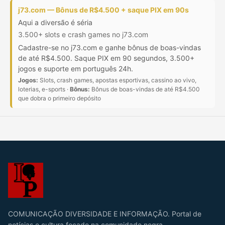
j73.com — Bônus de R$4.500 + saque PIX em 90s
Aqui a diversão é séria
3.500+ slots e crash games no j73.com
Cadastre-se no j73.com e ganhe bônus de boas-vindas
de até R$4.500. Saque PIX em 90 segundos, 3.500+
jogos e suporte em português 24h.
Jogos:
Slots, crash games, apostas esportivas, cassino ao vivo,
loterias, e-sports ·
Bônus:
Bônus de boas-vindas de até R$4.500
que dobra o primeiro depósito
COMUNICAÇÃO DIVERSIDADE E INFORMAÇÃO. Portal de
notícias e cultura focado na comunidade negra,