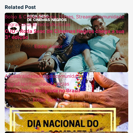
Related Post
Bolso & Cultura
Cinema, Filmes, Streamer
comunidade
negra
Cultura
Eventos
Noticias
OJU – Roda Sesc de Cinemas Negros chega a sua
3ª edição
mar 13, 2024
Eddie Junior
Ancestralidade
Artigos
comunidade
negra
Espiritualidade
Noticias
Intolerância Religiosa no Brasil
jan 24, 2024
Eddie Junior