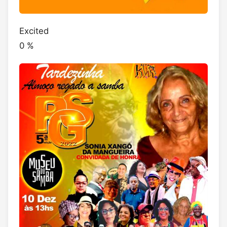
Excited
0
%