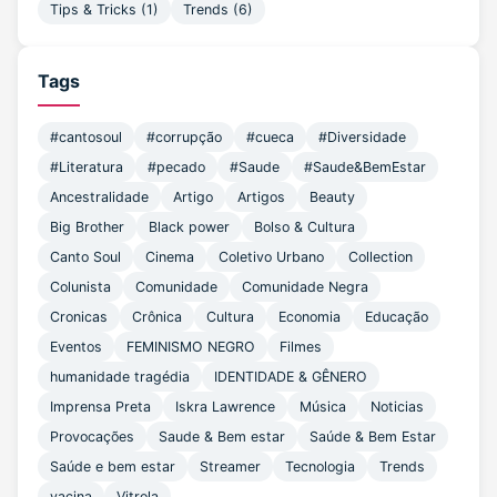
Tips & Tricks
(1)
Trends
(6)
Tags
#cantosoul
#corrupção
#cueca
#Diversidade
#Literatura
#pecado
#Saude
#Saude&BemEstar
Ancestralidade
Artigo
Artigos
Beauty
Big Brother
Black power
Bolso & Cultura
Canto Soul
Cinema
Coletivo Urbano
Collection
Colunista
Comunidade
Comunidade Negra
Cronicas
Crônica
Cultura
Economia
Educação
Eventos
FEMINISMO NEGRO
Filmes
humanidade tragédia
IDENTIDADE & GÊNERO
Imprensa Preta
Iskra Lawrence
Música
Noticias
Provocações
Saude & Bem estar
Saúde & Bem Estar
Saúde e bem estar
Streamer
Tecnologia
Trends
vacina
Vitrola