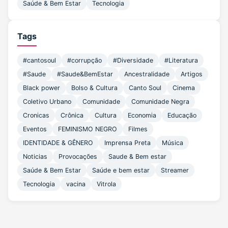
Saúde & Bem Estar
Tecnologia
Tags
#cantosoul
#corrupção
#Diversidade
#Literatura
#Saude
#Saude&BemEstar
Ancestralidade
Artigos
Black power
Bolso & Cultura
Canto Soul
Cinema
Coletivo Urbano
Comunidade
Comunidade Negra
Cronicas
Crônica
Cultura
Economia
Educação
Eventos
FEMINISMO NEGRO
Filmes
IDENTIDADE & GÊNERO
Imprensa Preta
Música
Noticias
Provocações
Saude & Bem estar
Saúde & Bem Estar
Saúde e bem estar
Streamer
Tecnologia
vacina
Vitrola