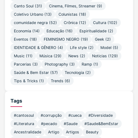
Canto Soul
(31)
Cinema, Filmes, Streamer
(9)
Coletivo Urbano
(13)
Colunistas
(18)
comunidade negra
(52)
Crônica
(12)
Cultura
(102)
Economia
(14)
Educação
(16)
Espiritualidade
(2)
Eventos
(18)
FEMINISMO NEGRO
(19)
Geek
(2)
IDENTIDADE & GÊNERO
(4)
Life style
(2)
Model
(5)
Music
(11)
Música
(29)
News
(2)
Noticias
(129)
Parcerias
(3)
Photography
(3)
Ramp
(1)
Saúde & Bem Estar
(57)
Tecnologia
(2)
Tips & Tricks
(1)
Trends
(6)
Tags
#cantosoul
#corrupção
#cueca
#Diversidade
#Literatura
#pecado
#Saude
#Saude&BemEstar
Ancestralidade
Artigo
Artigos
Beauty