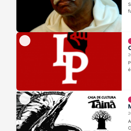
S
f
2
P
é
2
A
C