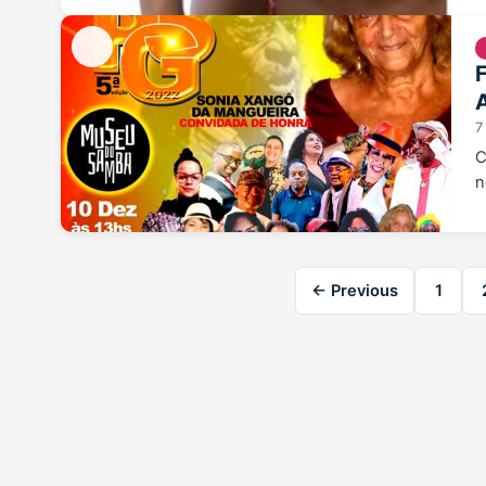
7
C
n
← Previous
1