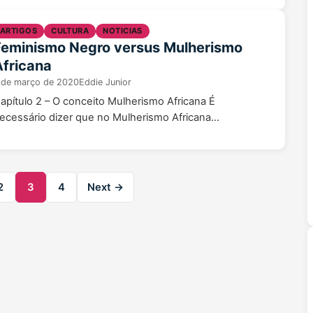
ARTIGOS
CULTURA
NOTICIAS
Feminismo Negro versus Mulherismo
Africana
 de março de 2020
Eddie Junior
apítulo 2 – O conceito Mulherismo Africana É
ecessário dizer que no Mulherismo Africana...
2
3
4
Next →