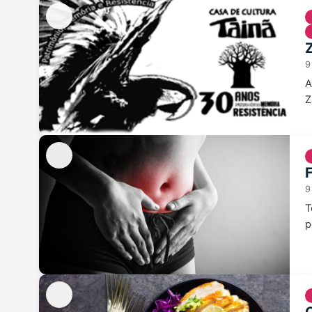
9
A
Z
9
T
p