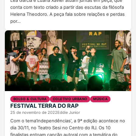
Léa Garcia e Luana Xavier atuam juntas em peça, que
conta com texto criado a partir das escutas da filósofa
Helena Theodoro. A peça fala sobre relações e perdas
por…
BOLSO & CULTURA
COLETIVO URBANO
MÚSICA
FESTIVAL TERRA DO RAP
25 de novembro de 2022
Eddie Junior
Com o tema‘Independências’, a 9ª edição acontece no
dia 30/11, no Teatro Sesi no Centro do RJ. Os 10
finalistas entoam canção autoral com a temática do