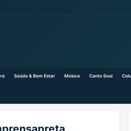
ra
Saúde & Bem Estar
Música
Canto Soul
Colu
imprensapreta