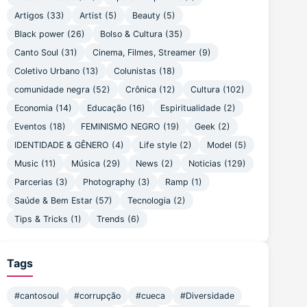
Artigos
(33)
Artist
(5)
Beauty
(5)
Black power
(26)
Bolso & Cultura
(35)
Canto Soul
(31)
Cinema, Filmes, Streamer
(9)
Coletivo Urbano
(13)
Colunistas
(18)
comunidade negra
(52)
Crônica
(12)
Cultura
(102)
Economia
(14)
Educação
(16)
Espiritualidade
(2)
Eventos
(18)
FEMINISMO NEGRO
(19)
Geek
(2)
IDENTIDADE & GÊNERO
(4)
Life style
(2)
Model
(5)
Music
(11)
Música
(29)
News
(2)
Noticias
(129)
Parcerias
(3)
Photography
(3)
Ramp
(1)
Saúde & Bem Estar
(57)
Tecnologia
(2)
Tips & Tricks
(1)
Trends
(6)
Tags
#cantosoul
#corrupção
#cueca
#Diversidade