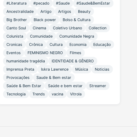
#Literatura
#pecado
#Saude
#Saude&BemEstar
Ancestralidade
Artigo
Artigos
Beauty
Big Brother
Black power
Bolso & Cultura
Canto Soul
Cinema
Coletivo Urbano
Collection
Colunista
Comunidade
Comunidade Negra
Cronicas
Crônica
Cultura
Economia
Educação
Eventos
FEMINISMO NEGRO
Filmes
humanidade tragédia
IDENTIDADE & GÊNERO
Imprensa Preta
Iskra Lawrence
Música
Noticias
Provocações
Saude & Bem estar
Saúde & Bem Estar
Saúde e bem estar
Streamer
Tecnologia
Trends
vacina
Vitrola