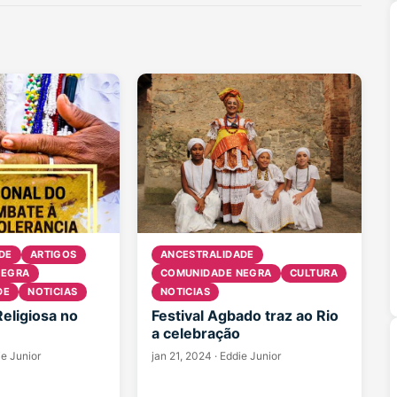
DE
ARTIGOS
ANCESTRALIDADE
NEGRA
COMUNIDADE NEGRA
CULTURA
DE
NOTICIAS
NOTICIAS
Religiosa no
Festival Agbado traz ao Rio
a celebração
ie Junior
jan 21, 2024
·
Eddie Junior