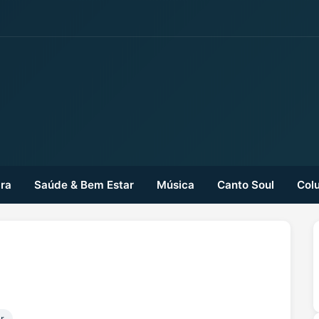
ra
Saúde & Bem Estar
Música
Canto Soul
Colu
r