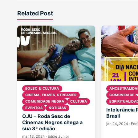
Related Post
BOLSO & CULTURA
ANCESTRALIDA
CINEMA, FILMES, STREAMER
COMUNIDADE 
COMUNIDADE NEGRA
CULTURA
ESPIRITUALIDA
EVENTOS
NOTICIAS
Intolerância 
Brasil
OJU – Roda Sesc de
Cinemas Negros chega a
jan 24, 2024
·
Edd
sua 3ª edição
mar 13, 2024
·
Eddie Junior