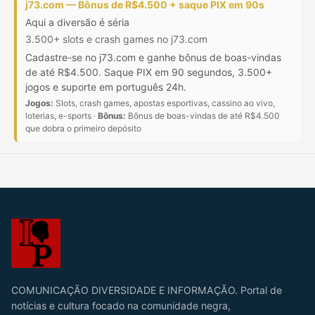
j73.com — Bônus de R$4.500 + saque PIX em 90s
Aqui a diversão é séria
3.500+ slots e crash games no j73.com
Cadastre-se no j73.com e ganhe bônus de boas-vindas
de até R$4.500. Saque PIX em 90 segundos, 3.500+
jogos e suporte em português 24h.
Jogos:
Slots, crash games, apostas esportivas, cassino ao vivo,
loterias, e-sports ·
Bônus:
Bônus de boas-vindas de até R$4.500
que dobra o primeiro depósito
COMUNICAÇÃO DIVERSIDADE E INFORMAÇÃO. Portal de
notícias e cultura focado na comunidade negra,