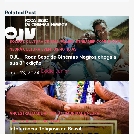
Related Post
BOLSO & CULTURA
CINEMA, FILMES, STREAMER
COMUNIDADE
NEGRA
CULTURA
EVENTOS
NOTICIAS
OJU – Roda Sesc de Cinemas Negros chega a
sua 3ª edição
Eddie Junior
mar 13, 2024
ANCESTRALIDADE
ARTIGOS
COMUNIDADE NEGRA
ESPIRITUALIDADE
NOTICIAS
Intolerância Religiosa no Brasil