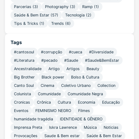
Parcerias
(3)
Photography
(3)
Ramp
(1)
Saúde & Bem Estar
(57)
Tecnologia
(2)
Tips & Tricks
(1)
Trends
(6)
Tags
#cantosoul
#corrupção
#cueca
#Diversidade
#Literatura
#pecado
#Saude
#Saude&BemEstar
Ancestralidade
Artigo
Artigos
Beauty
Big Brother
Black power
Bolso & Cultura
Canto Soul
Cinema
Coletivo Urbano
Collection
Colunista
Comunidade
Comunidade Negra
Cronicas
Crônica
Cultura
Economia
Educação
Eventos
FEMINISMO NEGRO
Filmes
humanidade tragédia
IDENTIDADE & GÊNERO
Imprensa Preta
Iskra Lawrence
Música
Noticias
Provocações
Saude & Bem estar
Saúde & Bem Estar