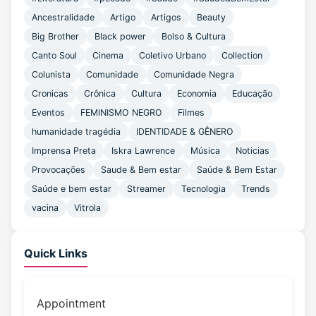
Ancestralidade
Artigo
Artigos
Beauty
Big Brother
Black power
Bolso & Cultura
Canto Soul
Cinema
Coletivo Urbano
Collection
Colunista
Comunidade
Comunidade Negra
Cronicas
Crônica
Cultura
Economia
Educação
Eventos
FEMINISMO NEGRO
Filmes
humanidade tragédia
IDENTIDADE & GÊNERO
Imprensa Preta
Iskra Lawrence
Música
Noticias
Provocações
Saude & Bem estar
Saúde & Bem Estar
Saúde e bem estar
Streamer
Tecnologia
Trends
vacina
Vitrola
Quick Links
Appointment