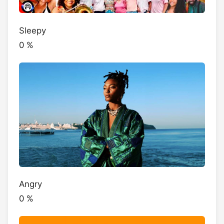
Sleepy
0
%
Angry
0
%