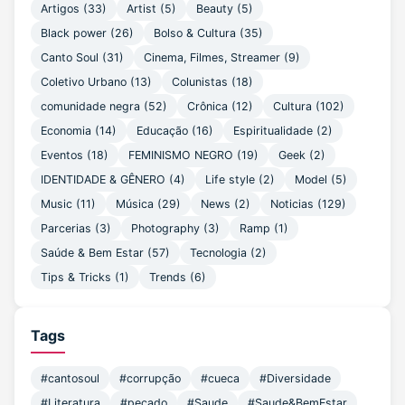
Artigos
(33)
Artist
(5)
Beauty
(5)
Black power
(26)
Bolso & Cultura
(35)
Canto Soul
(31)
Cinema, Filmes, Streamer
(9)
Coletivo Urbano
(13)
Colunistas
(18)
comunidade negra
(52)
Crônica
(12)
Cultura
(102)
Economia
(14)
Educação
(16)
Espiritualidade
(2)
Eventos
(18)
FEMINISMO NEGRO
(19)
Geek
(2)
IDENTIDADE & GÊNERO
(4)
Life style
(2)
Model
(5)
Music
(11)
Música
(29)
News
(2)
Noticias
(129)
Parcerias
(3)
Photography
(3)
Ramp
(1)
Saúde & Bem Estar
(57)
Tecnologia
(2)
Tips & Tricks
(1)
Trends
(6)
Tags
#cantosoul
#corrupção
#cueca
#Diversidade
#Literatura
#pecado
#Saude
#Saude&BemEstar