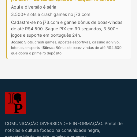
Aqui a diversão é séria
3.500+ slots e crash games no j73.com
Cadastre-se no j73.com e ganhe bônus de boas-vindas
de até R$4.500. Saque PIX em 90 segundos, 3.500+
jogos e suporte em português 24h.
Jogos:
Slots, crash games, apostas esportivas, cassino ao vivo,
loterias, e-sports ·
Bônus:
Bônus de boas-vindas de até R$4.500
que dobra o primeiro depósito
COMUNICAÇÃO DIVERSIDADE E INFORMAÇÃO. Portal de
notícias e cultura focado na comunidade negra,
ancestralidade, saúde, música e eventos.