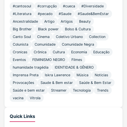
#cantosoul
#corrupção
#cueca
#Diversidade
#Literatura
#pecado
#Saude
#Saude&BemEstar
Ancestralidade
Artigo
Artigos
Beauty
Big Brother
Black power
Bolso & Cultura
Canto Soul
Cinema
Coletivo Urbano
Collection
Colunista
Comunidade
Comunidade Negra
Cronicas
Crônica
Cultura
Economia
Educação
Eventos
FEMINISMO NEGRO
Filmes
humanidade tragédia
IDENTIDADE & GÊNERO
Imprensa Preta
Iskra Lawrence
Música
Noticias
Provocações
Saude & Bem estar
Saúde & Bem Estar
Saúde e bem estar
Streamer
Tecnologia
Trends
vacina
Vitrola
Quick Links