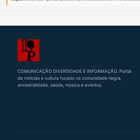
COMUNICAÇÃO DIVERSIDADE E INFORMAÇÃO. Portal
de notícias e cultura focado na comunidade negra,
ancestralidade, saúde, música e eventos.