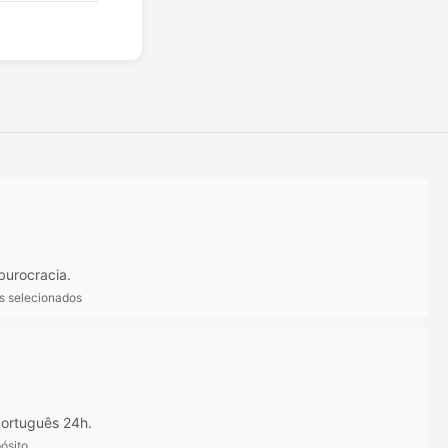
burocracia.
ts selecionados
ortuguês 24h.
ósito