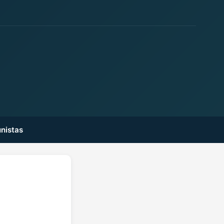
nistas