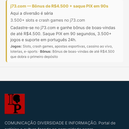
j73.com — Bônus de R$4.500 + saque PIX em 90s
Aqui a diversão é séria
3.500+ slots e crash games no j73.com
Cadastre-se no j73.com e ganhe bônus de boas-vindas
de até R$4.500. Saque PIX em 90 segundos, 3.500+
jogos e suporte em português 24h.
Jogos:
Slots, crash games, apostas esportivas, cassino ao vivo,
loterias, e-sports ·
Bônus:
Bônus de boas-vindas de até R$4.500
que dobra o primeiro depósito
COMUNICAÇÃO DIVERSIDADE E INFORMAÇÃO. Portal de