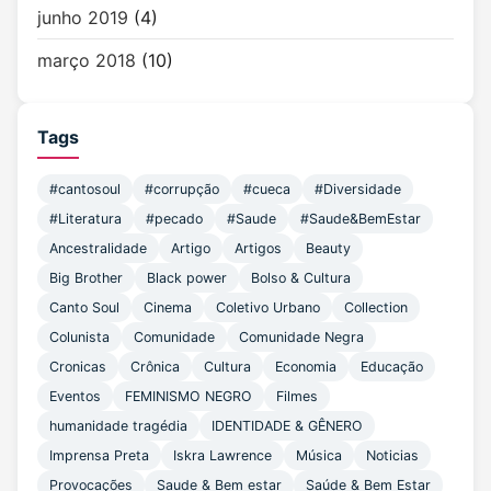
junho 2019
(4)
março 2018
(10)
Tags
#cantosoul
#corrupção
#cueca
#Diversidade
#Literatura
#pecado
#Saude
#Saude&BemEstar
Ancestralidade
Artigo
Artigos
Beauty
Big Brother
Black power
Bolso & Cultura
Canto Soul
Cinema
Coletivo Urbano
Collection
Colunista
Comunidade
Comunidade Negra
Cronicas
Crônica
Cultura
Economia
Educação
Eventos
FEMINISMO NEGRO
Filmes
humanidade tragédia
IDENTIDADE & GÊNERO
Imprensa Preta
Iskra Lawrence
Música
Noticias
Provocações
Saude & Bem estar
Saúde & Bem Estar