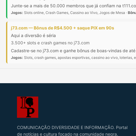
Junte-se a mais de 50.000 membros que já confiam na t111.com
Jogos:
Slots online, Crash Games, Cassino ao Vivo, Jogos de Mesa ·
Bônu
j73.com — Bônus de R$4.500 + saque PIX em 90s
Aqui a diversão é séria
3.500+ slots e crash games no j73.com
Cadastre-se no j73.com e ganhe bônus de boas-vindas de at
Jogos:
Slots, crash games, apostas esportivas, cassino ao vivo, loterias, e
COMUNICAÇÃO DIVERSIDADE E INFORMAÇÃO. Portal
de notícias e cultura focado na comunidade negra,