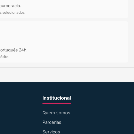
burocracia.
ts selecionados
ortuguês 24h.
ósito
Institucional
Quem somos
Parcerias
Serviços