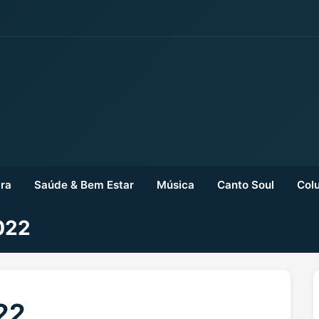
ra
Saúde & Bem Estar
Música
Canto Soul
Colu
022
22