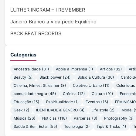
LUTHER INGRAM – I REMEMBER
Janeiro Branco a vida pede Equilíbrio
BACK BEAT RECORDS
Categorias
Ancestralidade
(31)
Apoie a imprensa
(1)
Artigos
(32)
Arti
Beauty
(5)
Black power
(24)
Bolso & Cultura
(30)
Canto S
Cinema, Filmes, Streamer
(8)
Coletivo Urbano
(11)
Colunistas
comunidade negra
(45)
Crônica
(12)
Cultura
(91)
Economi
Educação
(15)
Espiritualidade
(1)
Eventos
(16)
FEMINISM
Geek
(2)
IDENTIDADE & GÊNERO
(4)
Life style
(2)
Model
(
Música
(26)
Noticias
(118)
Parcerias
(3)
Photography
(3)
Saúde & Bem Estar
(55)
Tecnologia
(2)
Tips & Tricks
(1)
T