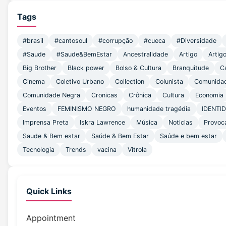
Tags
#brasil
#cantosoul
#corrupção
#cueca
#Diversidade
#Saude
#Saude&BemEstar
Ancestralidade
Artigo
Artig
Big Brother
Black power
Bolso & Cultura
Branquitude
C
Cinema
Coletivo Urbano
Collection
Colunista
Comunida
Comunidade Negra
Cronicas
Crônica
Cultura
Economia
Eventos
FEMINISMO NEGRO
humanidade tragédia
IDENTI
Imprensa Preta
Iskra Lawrence
Música
Noticias
Provoc
Saude & Bem estar
Saúde & Bem Estar
Saúde e bem estar
Tecnologia
Trends
vacina
Vitrola
Quick Links
Appointment