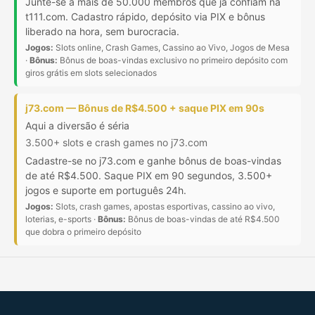
Junte-se a mais de 50.000 membros que já confiam na
t111.com. Cadastro rápido, depósito via PIX e bônus
liberado na hora, sem burocracia.
Jogos:
Slots online, Crash Games, Cassino ao Vivo, Jogos de Mesa
·
Bônus:
Bônus de boas-vindas exclusivo no primeiro depósito com
giros grátis em slots selecionados
j73.com — Bônus de R$4.500 + saque PIX em 90s
Aqui a diversão é séria
3.500+ slots e crash games no j73.com
Cadastre-se no j73.com e ganhe bônus de boas-vindas
de até R$4.500. Saque PIX em 90 segundos, 3.500+
jogos e suporte em português 24h.
Jogos:
Slots, crash games, apostas esportivas, cassino ao vivo,
loterias, e-sports ·
Bônus:
Bônus de boas-vindas de até R$4.500
que dobra o primeiro depósito