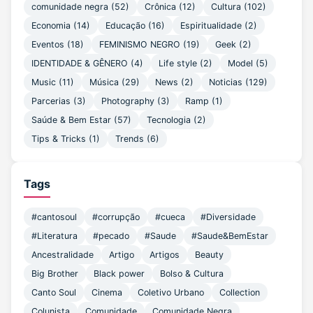
comunidade negra (52)
Crônica (12)
Cultura (102)
Economia (14)
Educação (16)
Espiritualidade (2)
Eventos (18)
FEMINISMO NEGRO (19)
Geek (2)
IDENTIDADE & GÊNERO (4)
Life style (2)
Model (5)
Music (11)
Música (29)
News (2)
Noticias (129)
Parcerias (3)
Photography (3)
Ramp (1)
Saúde & Bem Estar (57)
Tecnologia (2)
Tips & Tricks (1)
Trends (6)
Tags
#cantosoul
#corrupção
#cueca
#Diversidade
#Literatura
#pecado
#Saude
#Saude&BemEstar
Ancestralidade
Artigo
Artigos
Beauty
Big Brother
Black power
Bolso & Cultura
Canto Soul
Cinema
Coletivo Urbano
Collection
Colunista
Comunidade
Comunidade Negra