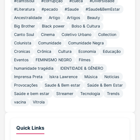
#cantosoul
#corrupção
#cueca
#Diversidade
#Literatura
#pecado
#Saude
#Saude&BemEstar
Ancestralidade
Artigo
Artigos
Beauty
Big Brother
Black power
Bolso & Cultura
Canto Soul
Cinema
Coletivo Urbano
Collection
Colunista
Comunidade
Comunidade Negra
Cronicas
Crônica
Cultura
Economia
Educação
Eventos
FEMINISMO NEGRO
Filmes
humanidade tragédia
IDENTIDADE & GÊNERO
Imprensa Preta
Iskra Lawrence
Música
Noticias
Provocações
Saude & Bem estar
Saúde & Bem Estar
Saúde e bem estar
Streamer
Tecnologia
Trends
vacina
Vitrola
Quick Links