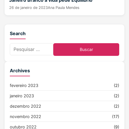
26 de janeiro de 2023
Ana Paula Mendes
Search
P
e
s
q
Archives
u
i
fevereiro 2023
(2)
s
janeiro 2023
(2)
a
r
dezembro 2022
(2)
p
novembro 2022
(17)
o
outubro 2022
(9)
r