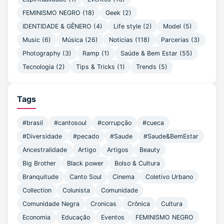
FEMINISMO NEGRO
(18)
Geek
(2)
IDENTIDADE & GÊNERO
(4)
Life style
(2)
Model
(5)
Music
(6)
Música
(26)
Noticias
(118)
Parcerias
(3)
Photography
(3)
Ramp
(1)
Saúde & Bem Estar
(55)
Tecnologia
(2)
Tips & Tricks
(1)
Trends
(5)
Tags
#brasil
#cantosoul
#corrupção
#cueca
#Diversidade
#pecado
#Saude
#Saude&BemEstar
Ancestralidade
Artigo
Artigos
Beauty
Big Brother
Black power
Bolso & Cultura
Branquitude
Canto Soul
Cinema
Coletivo Urbano
Collection
Colunista
Comunidade
Comunidade Negra
Cronicas
Crônica
Cultura
Economia
Educação
Eventos
FEMINISMO NEGRO