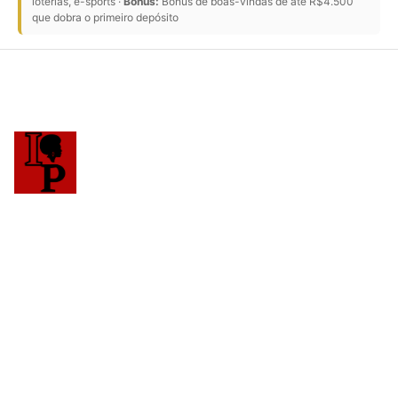
loterias, e-sports ·
Bônus:
Bônus de boas-vindas de até R$4.500
que dobra o primeiro depósito
COMUNICAÇÃO DIVERSIDADE E INFORMAÇÃO. Portal de
notícias e cultura focado na comunidade negra,
ancestralidade, saúde, música e eventos.
Editoriais
Notícias
Cultura