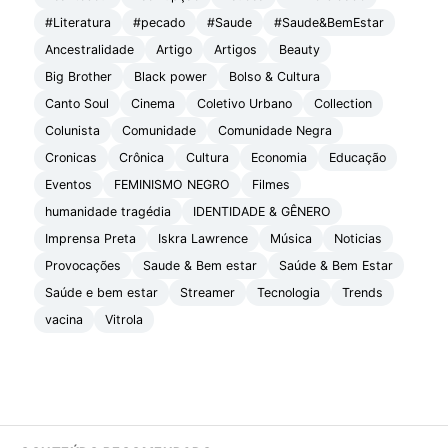
#Literatura
#pecado
#Saude
#Saude&BemEstar
Ancestralidade
Artigo
Artigos
Beauty
Big Brother
Black power
Bolso & Cultura
Canto Soul
Cinema
Coletivo Urbano
Collection
Colunista
Comunidade
Comunidade Negra
Cronicas
Crônica
Cultura
Economia
Educação
Eventos
FEMINISMO NEGRO
Filmes
humanidade tragédia
IDENTIDADE & GÊNERO
Imprensa Preta
Iskra Lawrence
Música
Noticias
Provocações
Saude & Bem estar
Saúde & Bem Estar
Saúde e bem estar
Streamer
Tecnologia
Trends
vacina
Vitrola