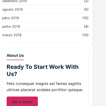
setembro 2019
(2)
agosto 2019
(5)
julho 2019
(15)
junho 2019
(4)
março 2018
(10)
About Us
Ready To Start
Work With
Us?
Felis consequat magnis est fames sagittis
ultrices placerat sodales porttitor quisque.
Get a Quote