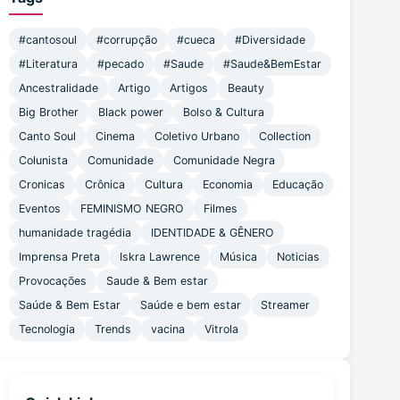
#cantosoul
#corrupção
#cueca
#Diversidade
#Literatura
#pecado
#Saude
#Saude&BemEstar
Ancestralidade
Artigo
Artigos
Beauty
Big Brother
Black power
Bolso & Cultura
Canto Soul
Cinema
Coletivo Urbano
Collection
Colunista
Comunidade
Comunidade Negra
Cronicas
Crônica
Cultura
Economia
Educação
Eventos
FEMINISMO NEGRO
Filmes
humanidade tragédia
IDENTIDADE & GÊNERO
Imprensa Preta
Iskra Lawrence
Música
Noticias
Provocações
Saude & Bem estar
Saúde & Bem Estar
Saúde e bem estar
Streamer
Tecnologia
Trends
vacina
Vitrola