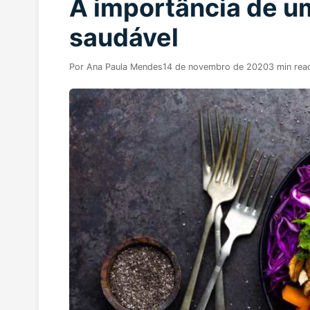
A importância de u
saudável
Por
Ana Paula Mendes
14 de novembro de 2020
3 min rea