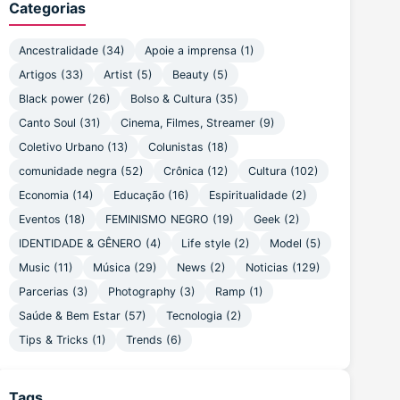
Categorias
Ancestralidade
(34)
Apoie a imprensa
(1)
Artigos
(33)
Artist
(5)
Beauty
(5)
Black power
(26)
Bolso & Cultura
(35)
Canto Soul
(31)
Cinema, Filmes, Streamer
(9)
Coletivo Urbano
(13)
Colunistas
(18)
comunidade negra
(52)
Crônica
(12)
Cultura
(102)
Economia
(14)
Educação
(16)
Espiritualidade
(2)
Eventos
(18)
FEMINISMO NEGRO
(19)
Geek
(2)
IDENTIDADE & GÊNERO
(4)
Life style
(2)
Model
(5)
Music
(11)
Música
(29)
News
(2)
Noticias
(129)
Parcerias
(3)
Photography
(3)
Ramp
(1)
Saúde & Bem Estar
(57)
Tecnologia
(2)
Tips & Tricks
(1)
Trends
(6)
Tags