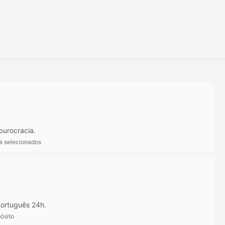
burocracia.
ts selecionados
ortuguês 24h.
ósito