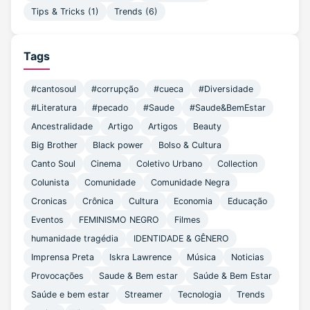
Tips & Tricks
(1)
Trends
(6)
Tags
#cantosoul
#corrupção
#cueca
#Diversidade
#Literatura
#pecado
#Saude
#Saude&BemEstar
Ancestralidade
Artigo
Artigos
Beauty
Big Brother
Black power
Bolso & Cultura
Canto Soul
Cinema
Coletivo Urbano
Collection
Colunista
Comunidade
Comunidade Negra
Cronicas
Crônica
Cultura
Economia
Educação
Eventos
FEMINISMO NEGRO
Filmes
humanidade tragédia
IDENTIDADE & GÊNERO
Imprensa Preta
Iskra Lawrence
Música
Noticias
Provocações
Saude & Bem estar
Saúde & Bem Estar
Saúde e bem estar
Streamer
Tecnologia
Trends