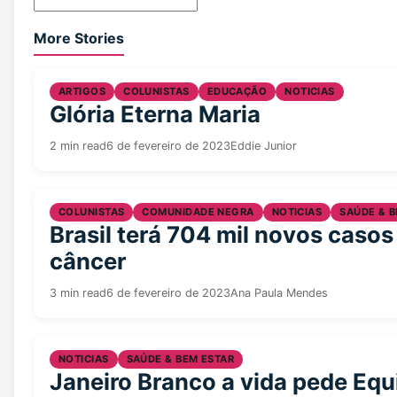
More Stories
ARTIGOS
COLUNISTAS
EDUCAÇÃO
NOTICIAS
Glória Eterna Maria
2 min read
6 de fevereiro de 2023
Eddie Junior
COLUNISTAS
COMUNIDADE NEGRA
NOTICIAS
SAÚDE & B
Brasil terá 704 mil novos casos
câncer
3 min read
6 de fevereiro de 2023
Ana Paula Mendes
NOTICIAS
SAÚDE & BEM ESTAR
Janeiro Branco a vida pede Equi