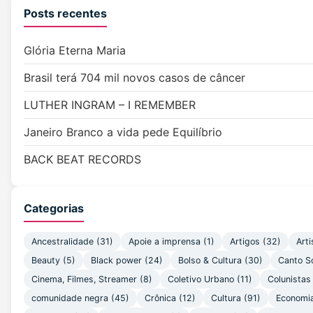
Posts recentes
Glória Eterna Maria
Brasil terá 704 mil novos casos de câncer
LUTHER INGRAM – I REMEMBER
Janeiro Branco a vida pede Equilíbrio
BACK BEAT RECORDS
Categorias
Ancestralidade
(31)
Apoie a imprensa
(1)
Artigos
(32)
Arti
Beauty
(5)
Black power
(24)
Bolso & Cultura
(30)
Canto S
Cinema, Filmes, Streamer
(8)
Coletivo Urbano
(11)
Colunistas
comunidade negra
(45)
Crônica
(12)
Cultura
(91)
Economi