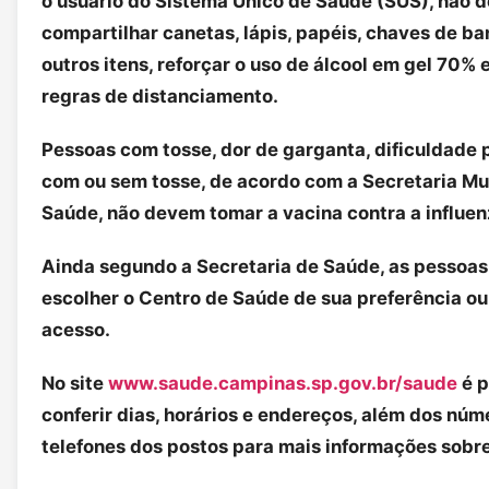
o usuário do Sistema Único de Saúde (SUS), não 
compartilhar canetas, lápis, papéis, chaves de ba
outros itens, reforçar o uso de álcool em gel 70%
regras de distanciamento.
Pessoas com tosse, dor de garganta, dificuldade p
com ou sem tosse, de acordo com a Secretaria Mu
Saúde, não devem tomar a vacina contra a influen
Ainda segundo a Secretaria de Saúde, as pessoa
escolher o Centro de Saúde de sua preferência ou 
acesso.
No site
www.saude.campinas.sp.gov.br/saude
é p
conferir dias, horários e endereços, além dos núm
telefones dos postos para mais informações sobr