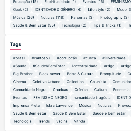
Educação
(15)
Espiritualidade
(1)
Eventos
(16)
FEMINISM
Geek
(2)
IDENTIDADE & GÊNERO
(4)
Life style
(2)
Model
(
Música
(26)
Noticias
(118)
Parcerias
(3)
Photography
(3)
Saúde & Bem Estar
(55)
Tecnologia
(2)
Tips & Tricks
(1)
T
Tags
#brasil
#cantosoul
#corrupção
#cueca
#Diversidade
#Saude
#Saude&BemEstar
Ancestralidade
Artigo
Artig
Big Brother
Black power
Bolso & Cultura
Branquitude
C
Cinema
Coletivo Urbano
Collection
Colunista
Comunida
Comunidade Negra
Cronicas
Crônica
Cultura
Economia
Eventos
FEMINISMO NEGRO
humanidade tragédia
IDENTI
Imprensa Preta
Iskra Lawrence
Música
Noticias
Provoc
Saude & Bem estar
Saúde & Bem Estar
Saúde e bem estar
Tecnologia
Trends
vacina
Vitrola