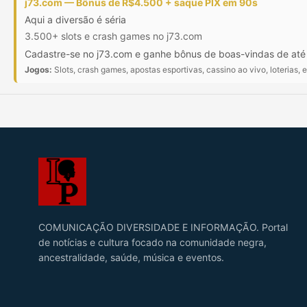
j73.com — Bônus de R$4.500 + saque PIX em 90s
Aqui a diversão é séria
3.500+ slots e crash games no j73.com
Cadastre-se no j73.com e ganhe bônus de boas-vindas de at
Jogos:
Slots, crash games, apostas esportivas, cassino ao vivo, loterias, e
COMUNICAÇÃO DIVERSIDADE E INFORMAÇÃO. Portal
de notícias e cultura focado na comunidade negra,
ancestralidade, saúde, música e eventos.