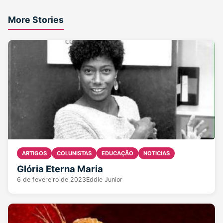
More Stories
2 min read
ARTIGOS
COLUNISTAS
EDUCAÇÃO
NOTICIAS
Glória Eterna Maria
6 de fevereiro de 2023
Eddie Junior
3 min read