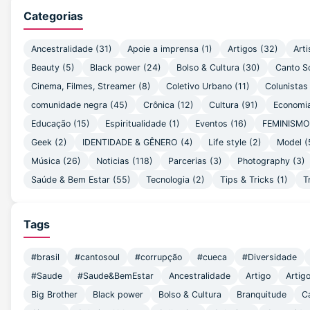
Categorias
Ancestralidade
(31)
Apoie a imprensa
(1)
Artigos
(32)
Arti
Beauty
(5)
Black power
(24)
Bolso & Cultura
(30)
Canto S
Cinema, Filmes, Streamer
(8)
Coletivo Urbano
(11)
Colunistas
comunidade negra
(45)
Crônica
(12)
Cultura
(91)
Economi
Educação
(15)
Espiritualidade
(1)
Eventos
(16)
FEMINISM
Geek
(2)
IDENTIDADE & GÊNERO
(4)
Life style
(2)
Model
(
Música
(26)
Noticias
(118)
Parcerias
(3)
Photography
(3)
Saúde & Bem Estar
(55)
Tecnologia
(2)
Tips & Tricks
(1)
T
Tags
#brasil
#cantosoul
#corrupção
#cueca
#Diversidade
#Saude
#Saude&BemEstar
Ancestralidade
Artigo
Artig
Big Brother
Black power
Bolso & Cultura
Branquitude
C