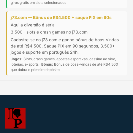
giros grátis em slots selecionados
j73.com — Bônus de R$4.500 + saque PIX em 90s
Aqui a diversão é séria
3.500+ slots e crash games no j73.com
Cadastre-se no j73.com e ganhe bônus de boas-vindas
de até R$4.500. Saque PIX em 90 segundos, 3.500+
jogos e suporte em português 24h.
Jogos:
Slots, crash games, apostas esportivas, cassino ao vivo,
loterias, e-sports ·
Bônus:
Bônus de boas-vindas de até R$4.500
que dobra o primeiro depósito