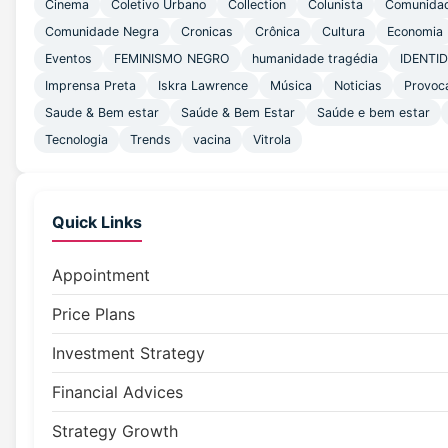
Cinema
Coletivo Urbano
Collection
Colunista
Comunida
Comunidade Negra
Cronicas
Crônica
Cultura
Economia
Eventos
FEMINISMO NEGRO
humanidade tragédia
IDENTI
Imprensa Preta
Iskra Lawrence
Música
Noticias
Provoc
Saude & Bem estar
Saúde & Bem Estar
Saúde e bem estar
Tecnologia
Trends
vacina
Vitrola
Quick Links
Appointment
Price Plans
Investment Strategy
Financial Advices
Strategy Growth