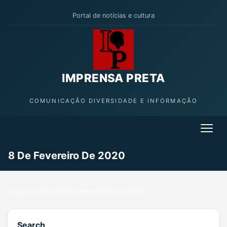
Portal de notícias e cultura
IMPRENSA PRETA
COMUNICAÇÃO DIVERSIDADE E INFORMAÇÃO
8 De Fevereiro De 2020
Arquivo do dia 8 de fevereiro de 2020.
Search