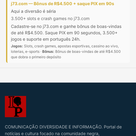
j73.com — Bônus de R$4.500 + saque PIX em 90s
Aqui a diversão é séria
3.500+ slots e crash games no j73.com
Cadastre-se no j73.com e ganhe bônus de boas-vindas
de até R$4.500. Saque PIX em 90 segundos, 3.500+
jogos e suporte em português 24h.
Jogos:
Slots, crash games, apostas esportivas, cassino ao vivo,
loterias, e-sports ·
Bônus:
Bônus de boas-vindas de até R$4.500
que dobra o primeiro depósito
COMUNICAÇÃO DIVERSIDADE E INFORMAÇÃO. Portal de
notícias e cultura focado na comunidade negra,