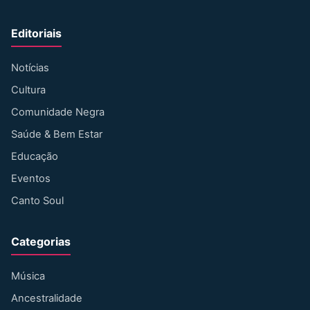
Editoriais
Notícias
Cultura
Comunidade Negra
Saúde & Bem Estar
Educação
Eventos
Canto Soul
Categorias
Música
Ancestralidade