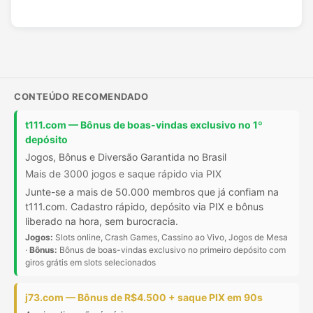
CONTEÚDO RECOMENDADO
t111.com — Bônus de boas-vindas exclusivo no 1º
depósito
Jogos, Bônus e Diversão Garantida no Brasil
Mais de 3000 jogos e saque rápido via PIX
Junte-se a mais de 50.000 membros que já confiam na
t111.com. Cadastro rápido, depósito via PIX e bônus
liberado na hora, sem burocracia.
Jogos:
Slots online, Crash Games, Cassino ao Vivo, Jogos de Mesa
·
Bônus:
Bônus de boas-vindas exclusivo no primeiro depósito com
giros grátis em slots selecionados
j73.com — Bônus de R$4.500 + saque PIX em 90s