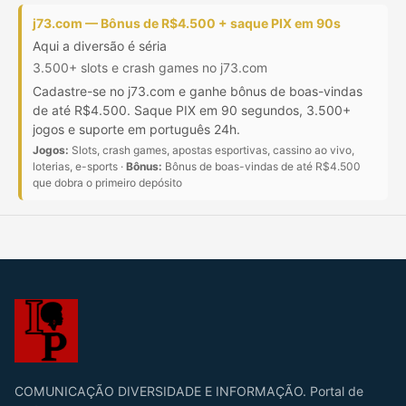
j73.com — Bônus de R$4.500 + saque PIX em 90s
Aqui a diversão é séria
3.500+ slots e crash games no j73.com
Cadastre-se no j73.com e ganhe bônus de boas-vindas
de até R$4.500. Saque PIX em 90 segundos, 3.500+
jogos e suporte em português 24h.
Jogos:
Slots, crash games, apostas esportivas, cassino ao vivo,
loterias, e-sports ·
Bônus:
Bônus de boas-vindas de até R$4.500
que dobra o primeiro depósito
COMUNICAÇÃO DIVERSIDADE E INFORMAÇÃO. Portal de