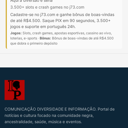
Aqui a diversão é séria
3.500+ slots e crash games no j73.com
Cadastre-se no j73.com e ganhe bônus de boas-vindas
de até R$4.500. Saque PIX em 90 segundos, 3.500+
jogos e suporte em português 24h.
Jogos:
Slots, crash games, apostas esportivas, cassino ao vivo,
loterias, e-sports ·
Bônus:
Bônus de boas-vindas de até R$4.500
que dobra o primeiro depósito
COMUNICAÇÃO DIVERSIDADE E INFORMAÇÃO. Portal de
notícias e cultura focado na comunidade negra,
ancestralidade, saúde, música e eventos.