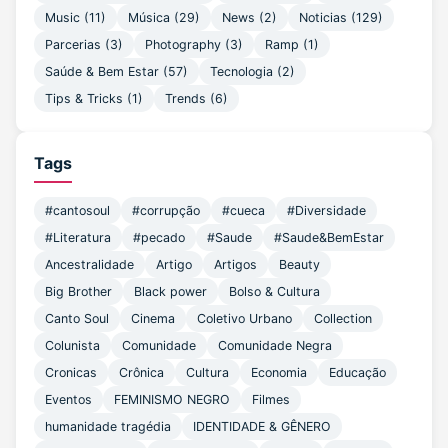
Music
(11)
Música
(29)
News
(2)
Noticias
(129)
Parcerias
(3)
Photography
(3)
Ramp
(1)
Saúde & Bem Estar
(57)
Tecnologia
(2)
Tips & Tricks
(1)
Trends
(6)
Tags
#cantosoul
#corrupção
#cueca
#Diversidade
#Literatura
#pecado
#Saude
#Saude&BemEstar
Ancestralidade
Artigo
Artigos
Beauty
Big Brother
Black power
Bolso & Cultura
Canto Soul
Cinema
Coletivo Urbano
Collection
Colunista
Comunidade
Comunidade Negra
Cronicas
Crônica
Cultura
Economia
Educação
Eventos
FEMINISMO NEGRO
Filmes
humanidade tragédia
IDENTIDADE & GÊNERO