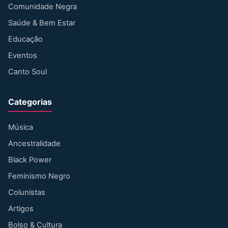
Comunidade Negra
Saúde & Bem Estar
Educação
Eventos
Canto Soul
Categorias
Música
Ancestralidade
Black Power
Feminismo Negro
Colunistas
Artigos
Bolso & Cultura