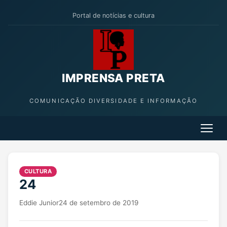
Portal de notícias e cultura
IMPRENSA PRETA
COMUNICAÇÃO DIVERSIDADE E INFORMAÇÃO
CULTURA
24
Eddie Junior
24 de setembro de 2019