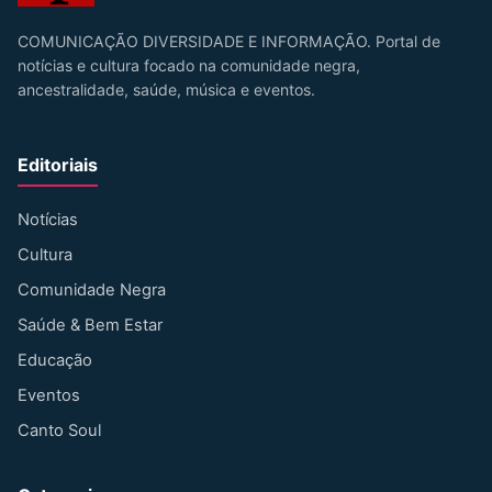
COMUNICAÇÃO DIVERSIDADE E INFORMAÇÃO. Portal de
notícias e cultura focado na comunidade negra,
ancestralidade, saúde, música e eventos.
Editoriais
Notícias
Cultura
Comunidade Negra
Saúde & Bem Estar
Educação
Eventos
Canto Soul